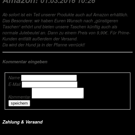
01.03.2016 10:26
Ab sofort ist ein Teil unserer Produkte auch auf Amazon erhältlich.
Das Besondere: wir haben Euren Wunsch nach „günstigeren
Taschen“ erhört und bieten unsere Taschen künftig auch als
normale Jutebeutel an. Dann zu einem Preis von 9,90€. Für Prime-
Kunden entfällt außerdem der Versand.
Da wird der Hund ja in der Pfanne verrückt!
Kommentar eingeben
Name
E-Mail
Kommentar
Zahlung & Versand