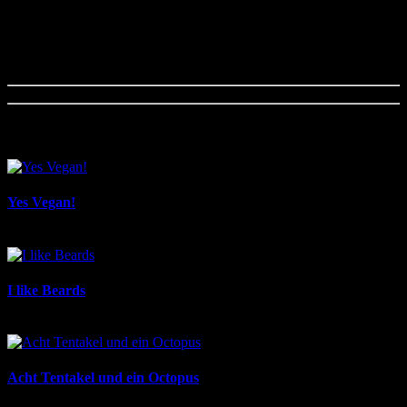
Hipster?
Als wir die Tasche entworfen haben, konnten wir nicht ahnen,
welche magische Wirkung sie im Alltag entfaltet.
Sei gefasst darauf, dass Du Dich fühlen wirst wie ein Star.
Warum wirst Du dann schnell selbst merken ;-)
Kunden kauften dazu folgende Produkte
Yes Vegan!
19,90 €
*
I like Beards
19,90 €
*
Acht Tentakel und ein Octopus