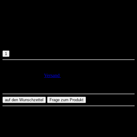
Stylische Canvas Bag "Hate the Hipster mit Seiten- und Bodenfalte,
sowie extra langen Henkeln, um die Bag auch über den Schultern
zu tragen.
Robust & blickdicht. Limitierte Edition!
Material:
Segeltuch (340 g/m²)
Maße:
ca. 38 x 42 x 10 cm
Volumen:
ca. 16 Liter
19,90 €
inkl. 19% USt., zzgl.
Versand
(Standard)
in_stock
auf den Wunschzettel
Frage zum Produkt
Beschreibung
Ja, verdammt noch mal!
Was kann die Tasche schon dafür, dass Du aussiehst wie ein