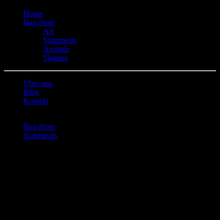
Home
Bag-Store
Art
Statements
Animals
Slogans
Über uns
Blog
Kontakt
Bag-Store
Statements
Hate the Hipster
Hate the Hipster
Hate the Hipster
Artikelnummer:
BC-1