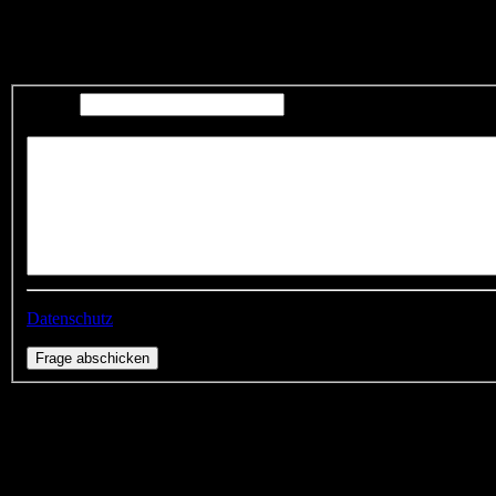
19,90 €
*
Frage zum Produkt
E-Mail
Ihre Frage
Datenschutz
Zahlung & Versand