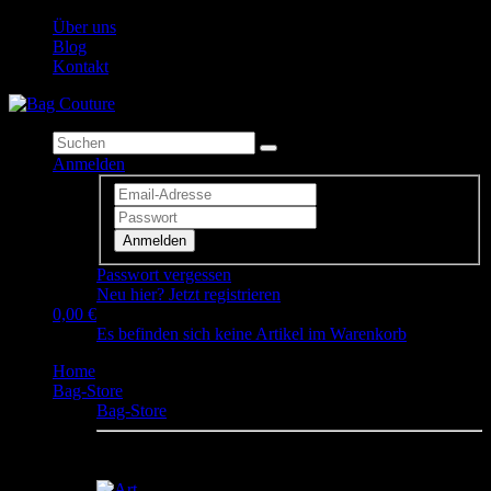
Über uns
Blog
Kontakt
Anmelden
Anmelden
Passwort vergessen
Neu hier? Jetzt registrieren
0,00 €
Es befinden sich keine Artikel im Warenkorb
Home
Bag-Store
Bag-Store
Hier findest Du unsere Design Canvas Bags. Keep
calm and Carryall!