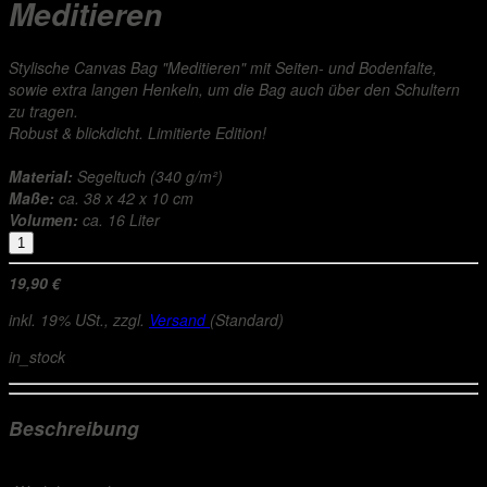
Meditieren
Stylische Canvas Bag "Meditieren" mit Seiten- und Bodenfalte,
sowie extra langen Henkeln, um die Bag auch über den Schultern
zu tragen.
Robust & blickdicht. Limitierte Edition!
Material:
Segeltuch (340 g/m²)
Maße:
ca. 38 x 42 x 10 cm
Volumen:
ca. 16 Liter
19,90 €
inkl. 19% USt., zzgl.
Versand
(Standard)
in_stock
Beschreibung