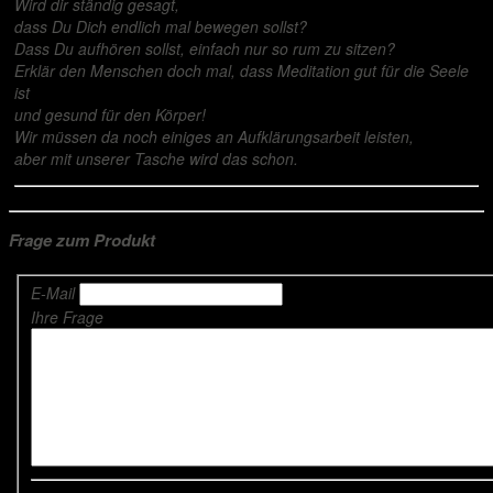
Wird dir ständig gesagt,
dass Du Dich endlich mal bewegen sollst?
Dass Du aufhören sollst, einfach nur so rum zu sitzen?
Erklär den Menschen doch mal, dass Meditation gut für die Seele
ist
und gesund für den Körper!
Wir müssen da noch einiges an Aufklärungsarbeit leisten,
aber mit unserer Tasche wird das schon.
Frage zum Produkt
E-Mail
Ihre Frage