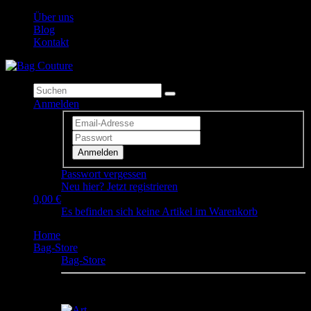
Über uns
Blog
Kontakt
Anmelden
Anmelden
Passwort vergessen
Neu hier? Jetzt registrieren
0,00 €
Es befinden sich keine Artikel im Warenkorb
Home
Bag-Store
Bag-Store
Hier findest Du unsere Design Canvas Bags. Keep
calm and Carryall!