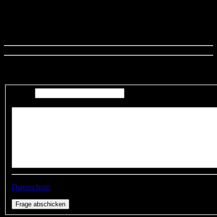
Vielleicht nicht die perfekte Lösung für dein Problem, aber wir
wollen Dich mit dieser Tasche
auch nicht zum Selbstmord anstiften, sondern dir eine Möglichkeit
bieten, deinen Gefühlen freien Lauf zu lassen.
Zeig der Menschheit, was in dir vor geht.
Frage zum Produkt
E-Mail
Ihre Frage
Datenschutz