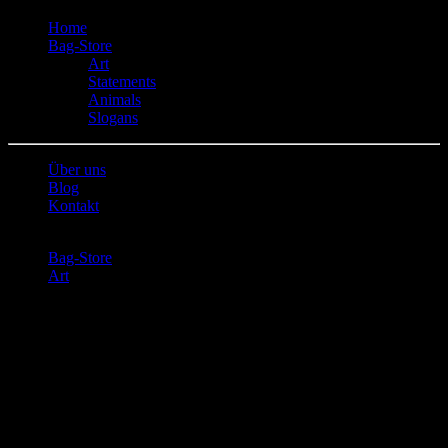
Home
Bag-Store
Art
Statements
Animals
Slogans
Über uns
Blog
Kontakt
Bag-Store
Art
Headshot
Headshot
Headshot
Artikelnummer:
BC-7