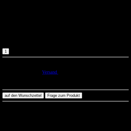
Stylische Canvas Bag "Headshot" mit Seiten- und Bodenfalte,
sowie extra langen Henkeln, um die Bag auch über den Schultern
zu tragen.
Robust & blickdicht.
Material:
Segeltuch (340 g/m²)
Maße:
ca. 38 x 42 x 10 cm
Volumen:
ca. 16 Liter
19,90 €
inkl. 19% USt., zzgl.
Versand
(Standard)
in_stock
auf den Wunschzettel
Frage zum Produkt
Beschreibung
Kopfschmerzen? Genervt? Zu viel Gelaber? Zu viel im Kopf?
Chaos. Headshot.